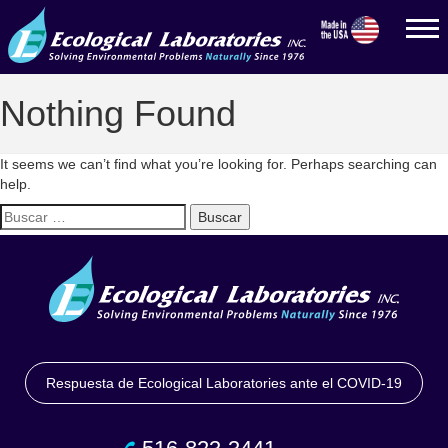
Nothing Found
It seems we can’t find what you’re looking for. Perhaps searching can
help.
Buscar:
Respuesta de Ecological Laboratories ante el COVID-19