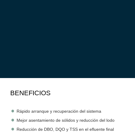
Ecological Laboratories Inc
. ha desarrollado una serie de
cultivos bacterianos para potenciar el proceso de
descomposición biológica en los sistemas de aguas
®
residuales industriales y municipales.
MICROBE-LIFT
IND
productos líquidos y cultivos líquidos son concentraciones de
cultivos diseñados para ser utilizados en los sistemas de
aguas residuales para lograr un arranque rápido,
recuperación rápida después de contratiempos, desempeño
del sistema a nivel óptimo y estabilidad mejorada del
sistema.
BENEFICIOS
Rápido arranque y recuperación del sistema
Mejor asentamiento de sólidos y reducción del lodo
Reducción de DBO, DQO y TSS en el efluente final